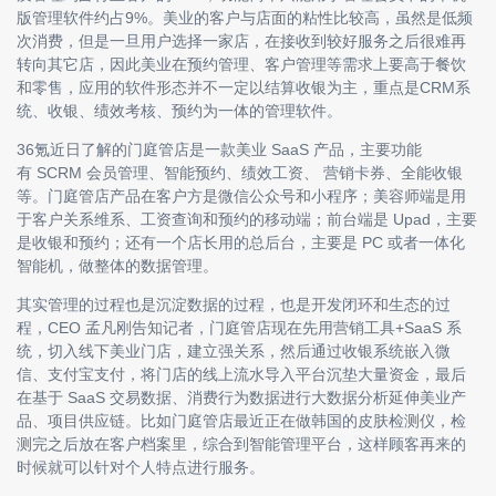
版管理软件约占9%。美业的客户与店面的粘性比较高，虽然是低频
次消费，但是一旦用户选择一家店，在接收到较好服务之后很难再
转向其它店，因此美业在预约管理、客户管理等需求上要高于餐饮
和零售，应用的软件形态并不一定以结算收银为主，重点是CRM系
统、收银、绩效考核、预约为一体的管理软件。
36氪近日了解的门庭管店是一款美业 SaaS 产品，主要功能
有 SCRM 会员管理、智能预约、绩效工资、 营销卡券、全能收银
等。门庭管店产品在客户方是微信公众号和小程序；美容师端是用
于客户关系维系、工资查询和预约的移动端；前台端是 Upad，主要
是收银和预约；还有一个店长用的总后台，主要是 PC 或者一体化
智能机，做整体的数据管理。
其实管理的过程也是沉淀数据的过程，也是开发闭环和生态的过
程，CEO 孟凡刚告知记者，门庭管店现在先用营销工具+SaaS 系
统，切入线下美业门店，建立强关系，然后通过收银系统嵌入微
信、支付宝支付，将门店的线上流水导入平台沉垫大量资金，最后
在基于 SaaS 交易数据、消费行为数据进行大数据分析延伸美业产
品、项目供应链。比如门庭管店最近正在做韩国的皮肤检测仪，检
测完之后放在客户档案里，综合到智能管理平台，这样顾客再来的
时候就可以针对个人特点进行服务。