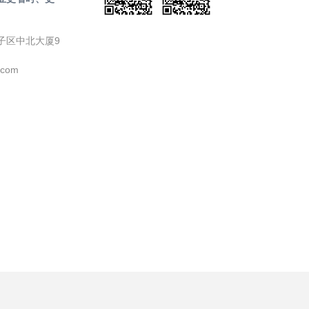
子区中北大厦9
.com