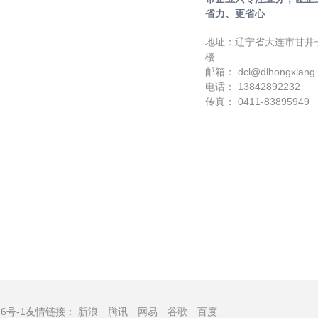
省力、更省心
地址：辽宁省大连市甘井
楼
邮箱： dcl@dlhongxiang
电话： 13842892232
传真： 0411-83895949
26号-1
友情链接：
新浪
腾讯
网易
谷歌
百度